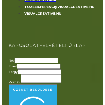
TOZSER.FERENC@VISUALCREATIVE.HU
VISUALCREATIVE.HU
KAPCSOLATFELVÉTELI ŰRLAP
Név
Email
Tárgy
Üzenet
ÜZENET BEKÜLDÉSE