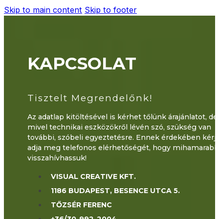
Skip to main content
Skip to footer
KAPCSOLAT
Tisztelt Megrendelőnk!
Az adatlap kitöltésével is kérhet tőlünk árajánlatot, de
mivel technikai eszközökről lévén szó, szükség van
további, szóbeli egyeztetésre. Ennek érdekében kérjü
adja meg telefonos elérhetőségét, hogy mihamarab
visszahívhassuk!
VISUAL CREATIVE KFT.
1186 BUDAPEST, BESENCE UTCA 5.
TŐZSÉR FERENC
+36/30-992-2004