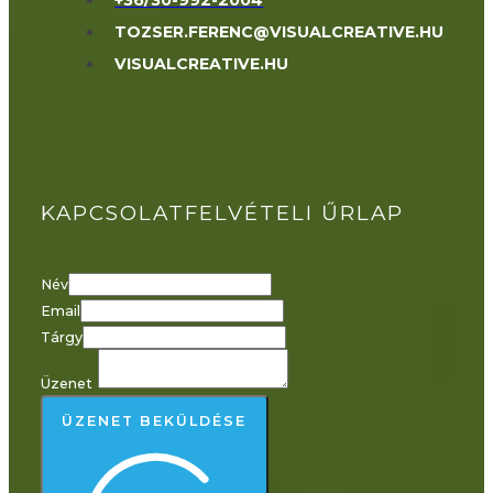
TOZSER.FERENC@VISUALCREATIVE.HU
VISUALCREATIVE.HU
KAPCSOLATFELVÉTELI ŰRLAP
Név
Email
Tárgy
Üzenet
ÜZENET BEKÜLDÉSE