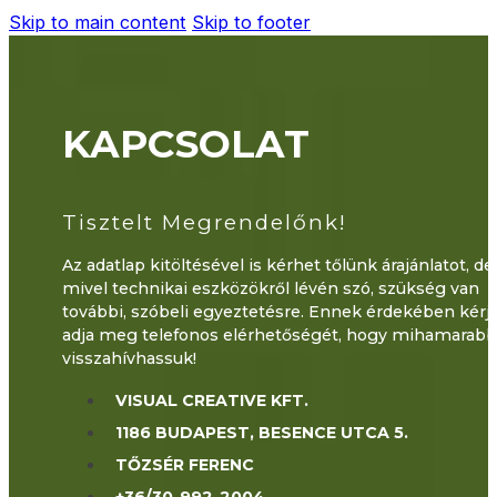
Skip to main content
Skip to footer
KAPCSOLAT
Tisztelt Megrendelőnk!
Az adatlap kitöltésével is kérhet tőlünk árajánlatot, de
mivel technikai eszközökről lévén szó, szükség van
további, szóbeli egyeztetésre. Ennek érdekében kérjü
adja meg telefonos elérhetőségét, hogy mihamarab
visszahívhassuk!
VISUAL CREATIVE KFT.
1186 BUDAPEST, BESENCE UTCA 5.
TŐZSÉR FERENC
+36/30-992-2004